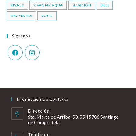
RIVA LC
RIVA STAR AQUA
SEDACIÓN
SIESI
URGENCIAS
VOCO
Síguenos
Información De Contacto
Dirección:
Sta. Marta de Arriba, 53-55 15706 Santiago
de Compostela
Teléfono: